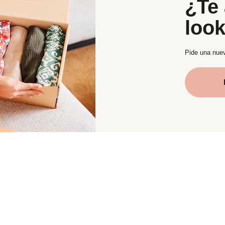
¿Te 
loo
Pide una nuev