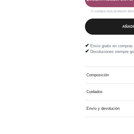
O compra este producto dire
AÑADI
✔
Envío gratis en compras 
✔
Devoluciones siempre gra
Composición
81% viscosa, 19% poliami
Cuidados
Lavar a 30° con colores sim
Envío y devolución
Entrega a domicilio gratuit
Devolución fácil y gratuita