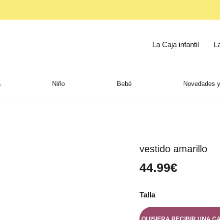
La Caja infantil
L
a
Niño
Bebé
Novedades y
vestido amarillo
44.99€
Talla
QUISIERA RECIBIR UNA C