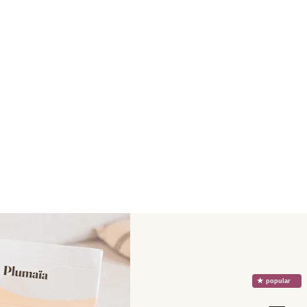
☆
popular