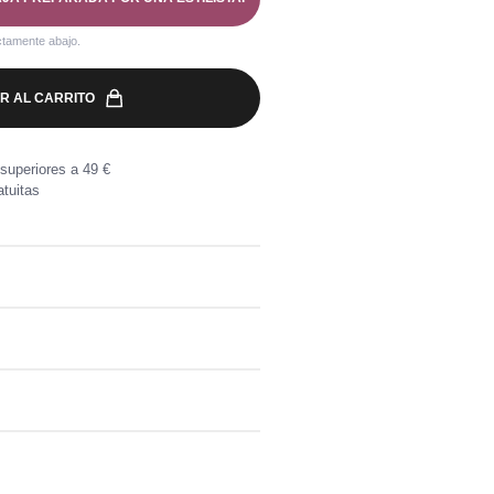
ctamente abajo.
R AL CARRITO
superiores a 49 €
tuitas
da
ilares
a por compras superiores a 49 €.
, directamente en tu buzón.