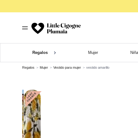
Regalos
Mujer
Niñ
Regalos
Mujer
Vestido para mujer
vestido amarillo
L
A
S
T
C
H
A
N
C
E