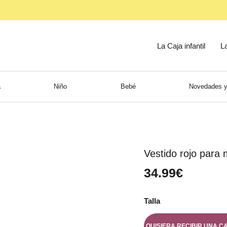
La Caja infantil
L
a
Niño
Bebé
Novedades y
Vestido rojo para 
34.99€
Talla
QUISIERA RECIBIR UNA C