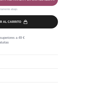
ctamente abajo.
R AL CARRITO
superiores a 49 €
tuitas
 Viscosa LENZING™ ECOVERO™
a por compras superiores a 49 €.
, directamente en tu buzón.