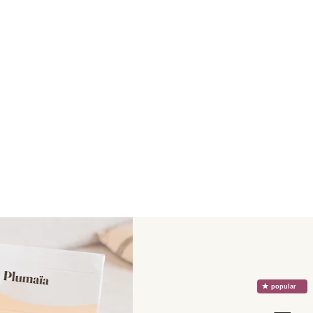
☆
popular