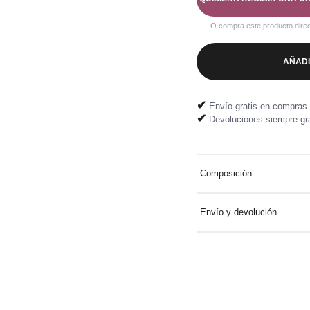
O compra este producto dire
AÑADI
✔
Envío gratis en compras 
✔
Devoluciones siempre gra
Composición
Tejido principal: 100%
Envío y devolución
Entrega a domicilio gratuit
Devolución fácil y gratuita