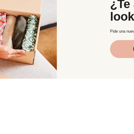
¿Te 
loo
Pide una nuev