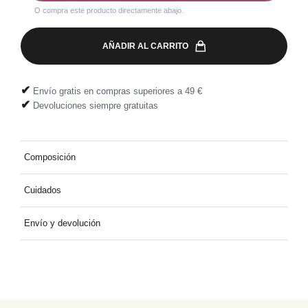
O compra este producto directamente abajo.
AÑADIR AL CARRITO
✔
Envío gratis en compras superiores a 49 €
✔
Devoluciones siempre gratuitas
Composición
Tejido principal: 67% Viscosa LENZING™ ECOVERO™, 33%
Cuidados
Poliéster
Lino fino resistente a 30°C, No usar lejía, Tratamiento normal, No
Envío y devolución
secar en secadora, Planchar a baja temperatura, No lavar en
seco
Entrega a domicilio gratuita por compras superiores a 49 €.
Devolución fácil y gratuita, directamente en tu buzón.