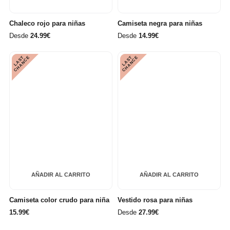
Chaleco rojo para niñas
Camiseta negra para niñas
Desde
24.99€
Desde
14.99€
L
A
S
T
C
H
A
N
C
L
A
S
T
C
H
A
N
C
E
E
AÑADIR AL CARRITO
AÑADIR AL CARRITO
Camiseta color crudo para niña
Vestido rosa para niñas
15.99€
Desde
27.99€