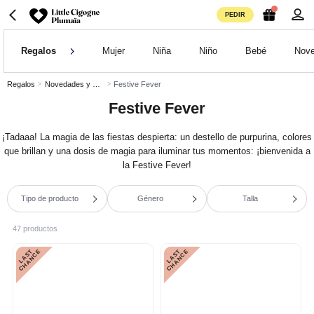
PEDIR
Regalos
Mujer
Niña
Niño
Bebé
Nove
Regalos
Novedades y Colecciones Destacadas
Festive Fever
Festive Fever
¡Tadaaa! La magia de las fiestas despierta: un destello de purpurina, colores
que brillan y una dosis de magia para iluminar tus momentos: ¡bienvenida a
la Festive Fever!
Tipo de producto
Género
Talla
47 productos
L
A
S
T
C
H
A
N
C
L
A
S
T
C
H
A
N
C
E
E