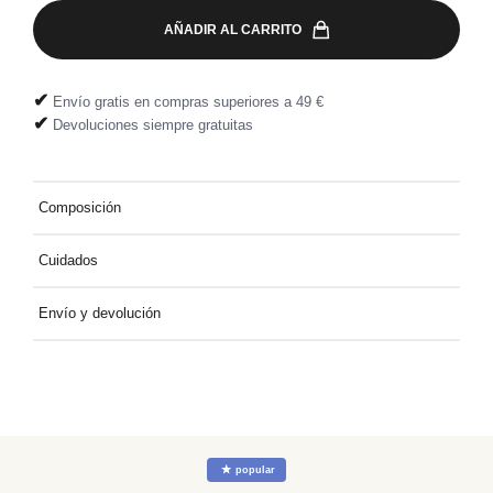
AÑADIR AL CARRITO
✔
Envío gratis en compras superiores a 49 €
✔
Devoluciones siempre gratuitas
Composición
100% coton
Cuidados
Laver à 30° avec des coloris similaires
Envío y devolución
Entrega a domicilio gratuita por compras superiores a 49 €.
Devolución fácil y gratuita, directamente en tu buzón.
☆
popular