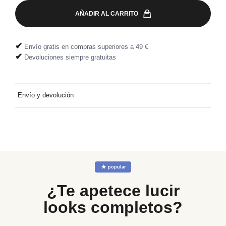
AÑADIR AL CARRITO
✔
Envío gratis en compras superiores a 49 €
✔
Devoluciones siempre gratuitas
Envío y devolución
Entrega a domicilio gratuita por compras superiores a 49 €.
Devolución fácil y gratuita, directamente en tu buzón.
☆
popular
¿Te apetece lucir
looks completos?