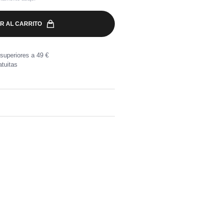
R AL CARRITO
superiores a 49 €
tuitas
a por compras superiores a 49 €.
, directamente en tu buzón.