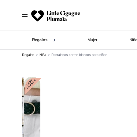
Regalos
Mujer
Niñ
Regalos
Niña
Pantalones cortos blancos para niñas
L
A
S
T
C
H
A
N
C
E