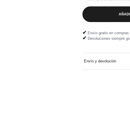
AÑADI
✔
Envío gratis en compras 
✔
Devoluciones siempre gra
Envío y devolución
Entrega a domicilio gratuit
Devolución fácil y gratuita