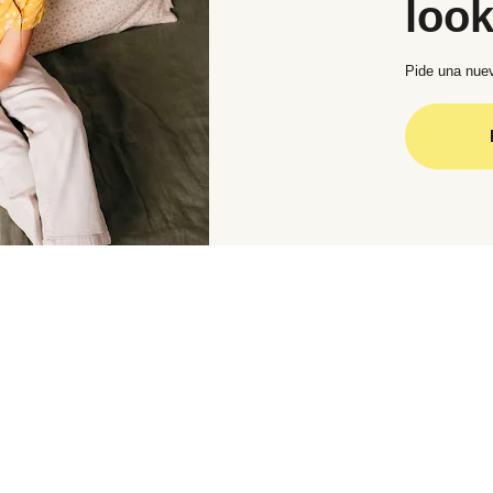
loo
Pide una nuev