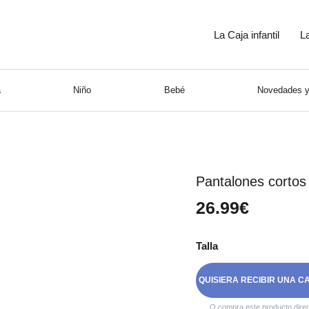
La Caja infantil
L
a
Niño
Bebé
Novedades y
Pantalones cortos
26.99€
Talla
QUISIERA RECIBIR UNA C
O compra este producto dire