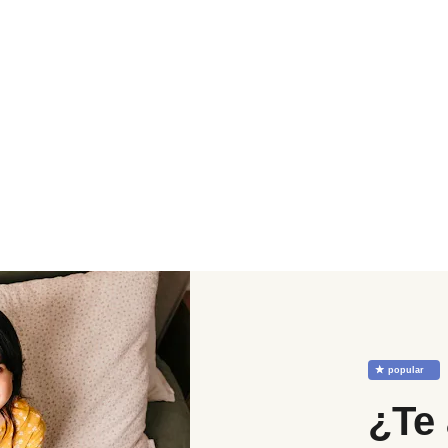
☆
popular
¿Te 